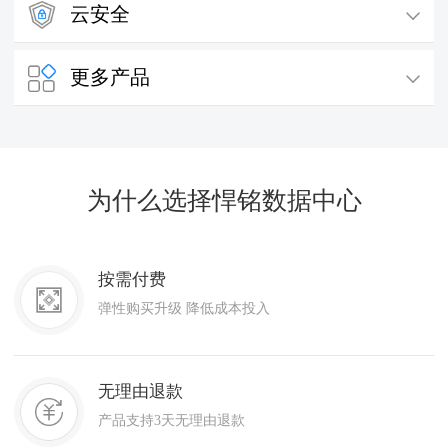
域名注册
云安全
物理机
立即购买
提供主流的域名注册服务
立即购买
高性能安全隔离物理集群服务
SSL证书
更多产品
云虚拟主机
立即购买
提供一站式的证书部署服务
云网络
立即购买
性能卓越、独享隔离、安全可靠
立即购买
专有网络传输通道，完全隔离
IPv4地址租用
立即购买
短信服务
悍铭数据中心分销系统
立即购买
为什么选择悍铭数据中心
专业、稳定、安全的通信产品
立即购买
一键部署、低成本、快速运营
网站备案
按需付费
前往备案
免费、快速、便捷的备案服务
弹性购买升级 降低成本投入
无理由退款
产品支持3天无理由退款