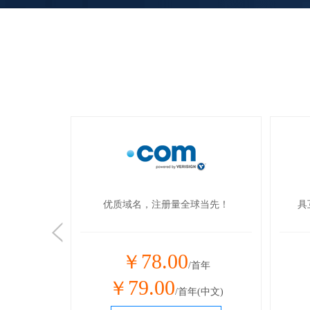
p品牌
具有潜力的国际顶级域名，简单易记！
65.00
￥
/首年
/首年