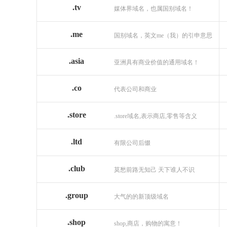
.tv
媒体界域名，也属国别域名！
.me
国别域名，英文me（我）的引申意思
.asia
亚洲具有商业价值的通用域名！
.co
代表公司和商业
.store
.store域名,表示商店,零售等含义
.ltd
有限公司后缀
.club
莫愁前路无知己 天下谁人不识
.group
大气的的新顶级域名
.shop
shop,商店，购物的寓意！