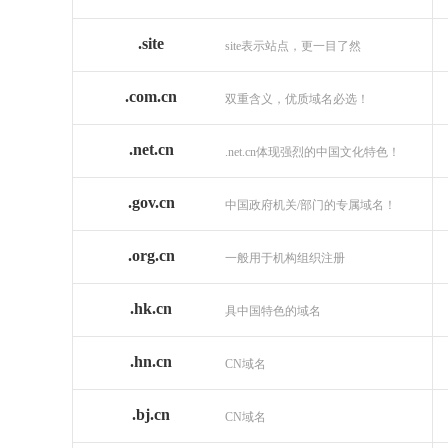
.site
site表示站点，更一目了然
.com.cn
双重含义，优质域名必选！
.net.cn
.net.cn体现强烈的中国文化特色！
.gov.cn
中国政府机关/部门的专属域名！
.org.cn
一般用于机构组织注册
.hk.cn
具中国特色的域名
.hn.cn
CN域名
.bj.cn
CN域名