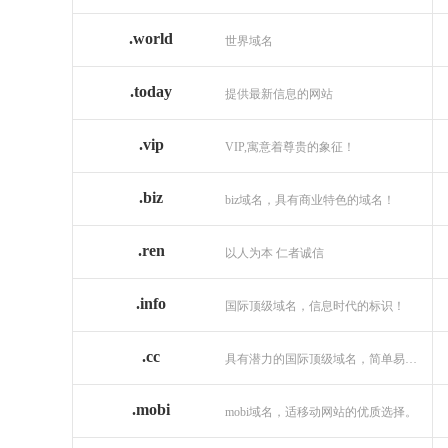
.world
世界域名
.today
提供最新信息的网站
.vip
VIP,寓意着尊贵的象征！
.biz
biz域名，具有商业特色的域名！
.ren
以人为本 仁者诚信
.info
国际顶级域名，信息时代的标识！
.cc
具有潜力的国际顶级域名，简单易记！
.mobi
mobi域名，适移动网站的优质选择。