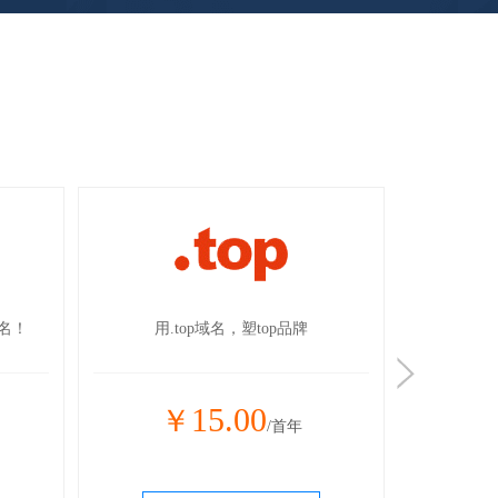
一。
寓意中国，具有中国特色的域名！
用
38.00
￥
/首年
)