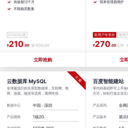
有效期12个月
简单管理易维护
不限购买数量
0.042元/条
新用户专享价
老用户
210
270
¥
.00
省 ¥220.00
¥
.00
元/件
立即抢购
立
火 爆
云数据库 MySQL
百度智能建站
全球最流行的关系型数据库，互联网、电
零代码基础即可上手操
商、游戏、物流等适用，通用性强
方式，轻松打造企业五
中国 · 深圳
全网
数据中心
产品系列
1核2G
展示
产品规格
产品版本