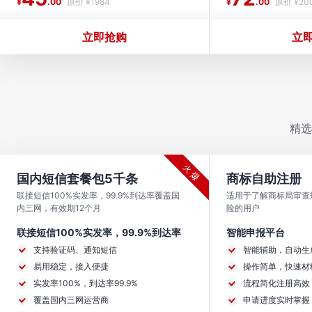
¥
.00
原价 ¥1984
¥
.00
原价 ¥20
立即抢购
立
精选
火 爆
国内短信套餐包5千条
商标自助注册
联接短信100%实发率，99.9%到达率覆盖国
适用于了解商标局审查
内三网，有效期12个月
险的用户
联接短信100%实发率，99.9%到达率
智能申报平台
支持验证码、通知短信
智能辅助，自动生
易用稳定，接入便捷
操作简单，快速材
实发率100%，到达率99.9%
流程简化注册高效
覆盖国内三网运营商
申请进度实时掌握