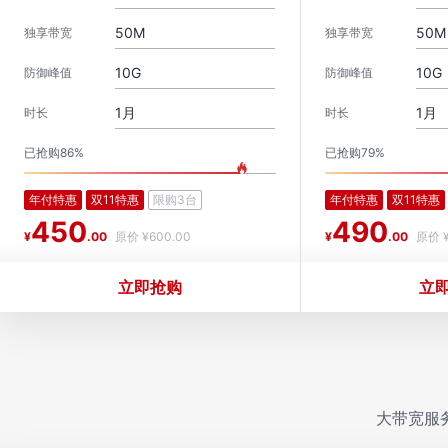
50M
50M
独享带宽
独享带宽
10G
10G
防御峰值
防御峰值
1月
1月
时长
时长
已抢购86%
已抢购79%
年付特惠
双11特惠
限购3台
年付特惠
双11特惠
450
490
¥
.00
原价 ¥600.00
¥
.00
原价 ¥
立即抢购
立
大带宽服