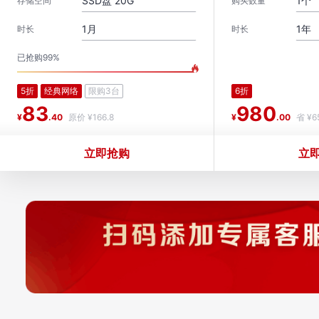
SSD盘 20G
1个
存储空间
购买数量
1月
1年
时长
时长
已抢购99%
5折
经典网络
限购3台
6折
83
980
¥
.40
原价 ¥166.8
¥
.00
省 ¥6
立即抢购
立