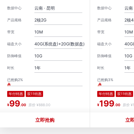
云南 · 昆明
云南 
数据中心
数据中心
2核2G
2核4
产品规格
产品规格
10M
10M
带宽
带宽
40G(系统盘)+20G(数据盘)
40G
磁盘大小
磁盘大小
10G
10G
防御峰值
防御峰值
1年
1年
时长
时长
已抢购2%
已抢购3%
年付特惠
双11特惠
年付特惠
双11特惠
99
199
¥
.00
原价 ¥888.00
¥
.00
原价 ¥1
立即抢购
立