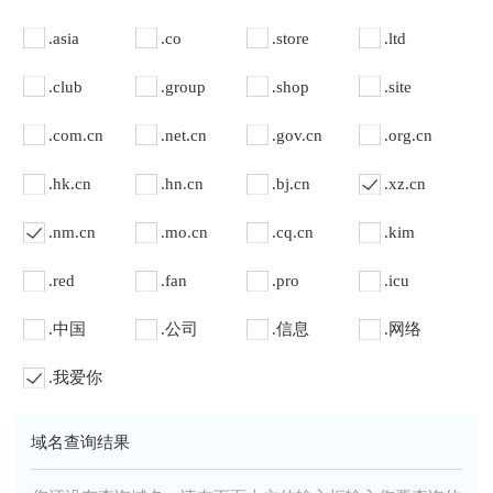
.asia
.co
.store
.ltd
.club
.group
.shop
.site
.com.cn
.net.cn
.gov.cn
.org.cn
.hk.cn
.hn.cn
.bj.cn
.xz.cn
.nm.cn
.mo.cn
.cq.cn
.kim
.red
.fan
.pro
.icu
.中国
.公司
.信息
.网络
.我爱你
域名查询结果