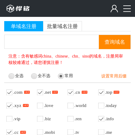
单域名注册
批量域名注册
查询域名
注意：含有敏感词china、chinese、chn、sino的域名，注册局审
核较难通过，请您谨慎注册！
全选
全不选
常用
设置常用后缀
.com
.net
.cn
.top
.xyz
.love
.world
.today
.vip
.biz
.ren
.info
.cc
.mobi
.tv
.me