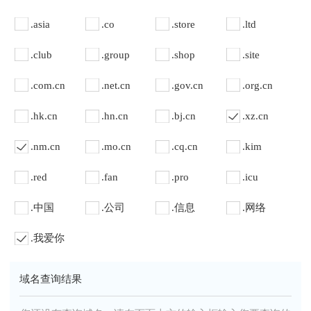
.asia
.co
.store
.ltd
.club
.group
.shop
.site
.com.cn
.net.cn
.gov.cn
.org.cn
.hk.cn
.hn.cn
.bj.cn
.xz.cn
.nm.cn
.mo.cn
.cq.cn
.kim
.red
.fan
.pro
.icu
.中国
.公司
.信息
.网络
.我爱你
域名查询结果