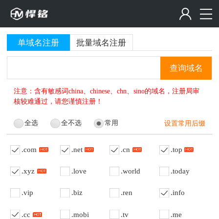
单域名注册
批量域名注册
查询域名
注意：含有敏感词china、chinese、chn、sino的域名，注册局审
核较难通过，请您谨慎注册！
全选
全不选
常用
设置常用后缀
.com
.net
.cn
.top
.xyz
.love
.world
.today
.vip
.biz
.ren
.info
.cc
.mobi
.tv
.me