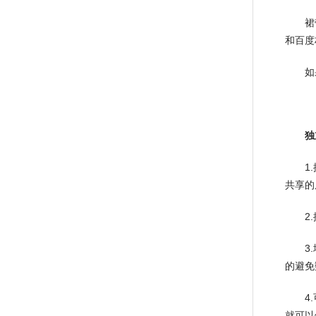
裙带反
和百度
如果你
独
1.提
共享的
2.推
3.增
的避免
4.可
就可以