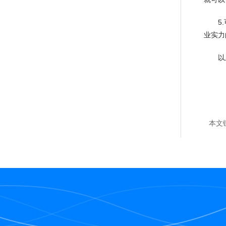
5.可
业实力
以上就
本文