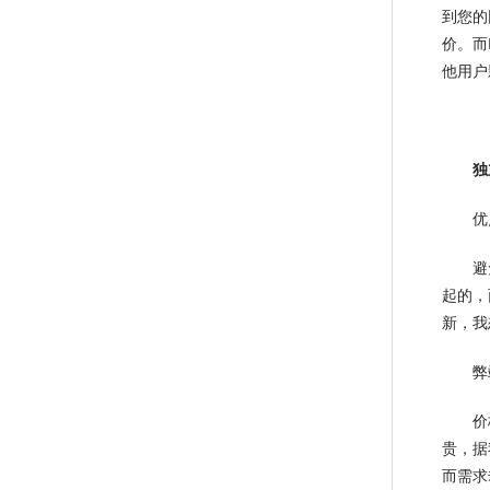
到您的
价。而
他用户
独
优
避免同
起的，
新，我
弊
价格昂
贵，据
而需求