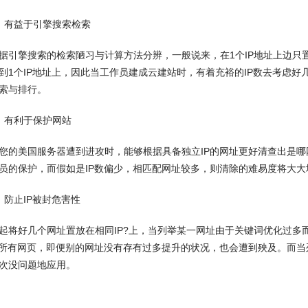
有益于引擎搜索检索
擎搜索的检索陋习与计算方法分辨，一般说来，在1个IP地址上边只置
到1个IP地址上，因此当工作员建成云建站时，有着充裕的IP数去考虑好
索与排行。
有利于保护网站
美国服务器遭到进攻时，能够根据具备独立IP的网址更好清查出是哪
员的保护，而假如是IP数偏少，相匹配网址较多，则清除的难易度将大大
止IP被封危害性
好几个网址置放在相同IP?上，当列举某一网址由于关键词优化过多而
的所有网页，即便别的网址没有存有过多提升的状况，也会遭到殃及。而当
次没问题地应用。