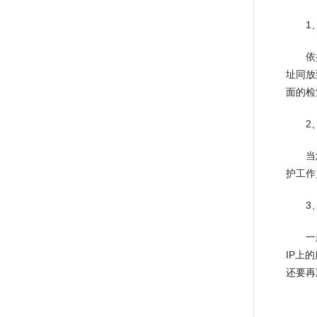
1、
依据引
址同放
面的检
2、
当您的
护工作
3、防
一起将
IP上
还要再