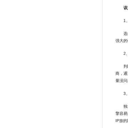
该
1、选
选择多
强大的
2、
判断多
商，通
量没问
3、要
独立I
擎容易
IP放