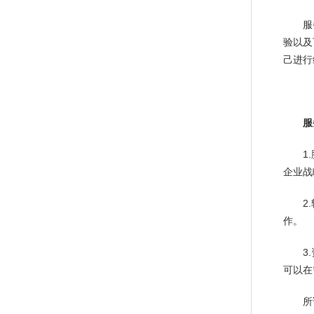
服务器
验以及
己进行
服
1.脱
企业战
2.软
作。
3.资
可以在
所谓服