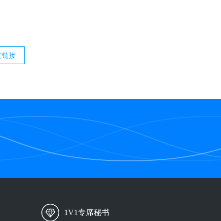
文链接
1V1专席秘书