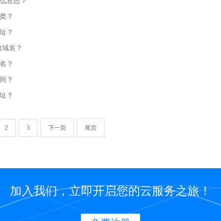
么意思？
类？
址？
政域名？
名？
间？
址？
2
3
下一页
尾页
加入我们，立即开启您的云服务之旅！